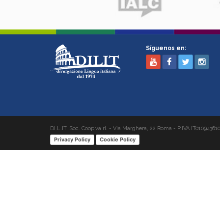
Síguenos en:
DI.L.IT. Soc. Coop.va rl. - Via Marghera, 22 Roma - P.IVA IT01094361
Privacy Policy
Cookie Policy