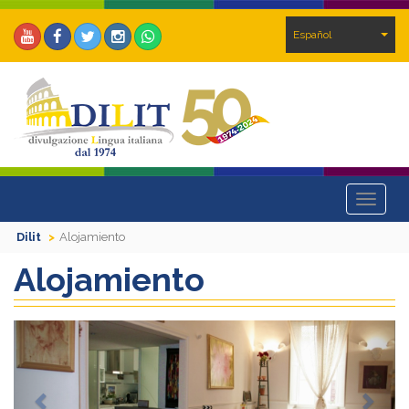
Español
Toggle
navigat
Dilit
Alojamiento
Alojamiento
Previous
Next