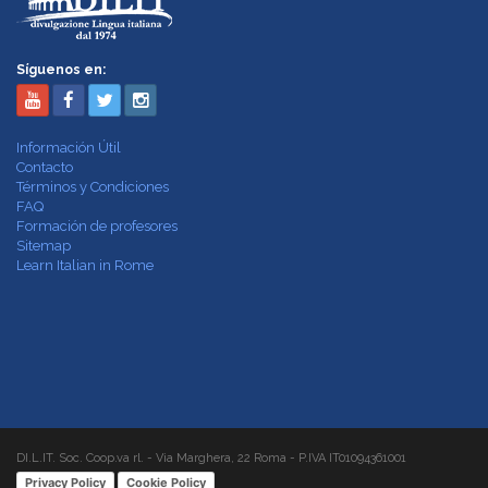
Síguenos en:
Información Útil
Contacto
Términos y Condiciones
FAQ
Formación de profesores
Sitemap
Learn Italian in Rome
DI.L.IT. Soc. Coop.va rl. - Via Marghera, 22 Roma - P.IVA IT01094361001
Privacy Policy
Cookie Policy