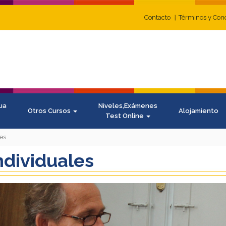
Contacto
Términos y Con
ua
Niveles,Exámenes
Otros Cursos
Alojamiento
Test Online
es
ndividuales