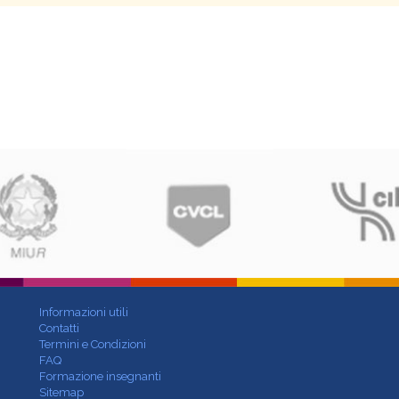
Informazioni utili
Contatti
Termini e Condizioni
FAQ
Formazione insegnanti
Sitemap