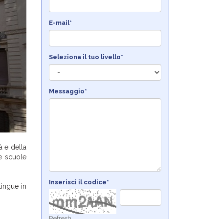
E-mail*
Seleziona il tuo livello*
Messaggio*
à e della
se scuole
Inserisci il codice*
lingue in
Refresh