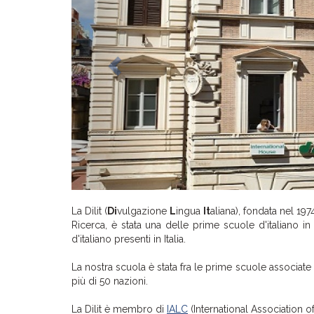
La Dilit (
Di
vulgazione
L
ingua
It
aliana), fondata nel 197
Ricerca, è stata una delle prime scuole d'italiano in
d'italiano presenti in Italia.
La nostra scuola è stata fra le prime scuole associate 
più di 50 nazioni.
La Dilit è membro di
IALC
(International Association 