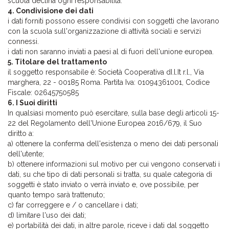
scuola declina ogni responsabilità.
4. Condivisione dei dati
i dati forniti possono essere condivisi con soggetti che lavorano
con la scuola sull'organizzazione di attività sociali e servizi
connessi.
i dati non saranno inviati a paesi al di fuori dell'unione europea.
5. Titolare del trattamento
il soggetto responsabile è: Società Cooperativa dI.l.It r.l., Via
marghera, 22 - 00185 Roma. Partita Iva: 01094361001, Codice
Fiscale: 02645750585
6. I Suoi diritti
In qualsiasi momento può esercitare, sulla base degli articoli 15-
22 del Regolamento dell'Unione Europea 2016/679, il Suo
diritto a:
a) ottenere la conferma dell'esistenza o meno dei dati personali
dell'utente;
b) ottenere informazioni sul motivo per cui vengono conservati i
dati, su che tipo di dati personali si tratta, su quale categoria di
soggetti è stato inviato o verrà inviato e, ove possibile, per
quanto tempo sarà trattenuto;
c) far correggere e / o cancellare i dati;
d) limitare l'uso dei dati;
e) portabilità dei dati, in altre parole, riceve i dati dal soggetto