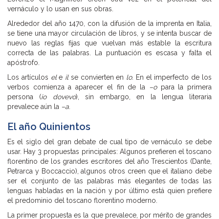
vernáculo y lo usan en sus obras.
Alrededor del año 1470, con la difusión de la imprenta en Italia,
se tiene una mayor circulación de libros, y se intenta buscar de
nuevo las reglas fijas que vuelvan más estable la escritura
correcta de las palabras. La puntuación es escasa y falta el
apóstrofo.
Los artículos
el
e
il
se convierten en
lo
. En el imperfecto de los
verbos comienza a aparecer el fin de la
–o
para la primera
persona (
io dovevo
), sin embargo, en la lengua literaria
prevalece aún la
–a
.
El año Quinientos
Es el siglo del gran debate de cual tipo de vernáculo se debe
usar. Hay 3 propuestas principales: Algunos prefieren el toscano
florentino de los grandes escritores del año Trescientos (Dante,
Petrarca y Boccaccio), algunos otros creen que el italiano debe
ser el conjunto de las palabras más elegantes de todas las
lenguas habladas en la nación y por último está quien prefiere
el predominio del toscano florentino moderno.
La primer propuesta es la que prevalece, por mérito de grandes