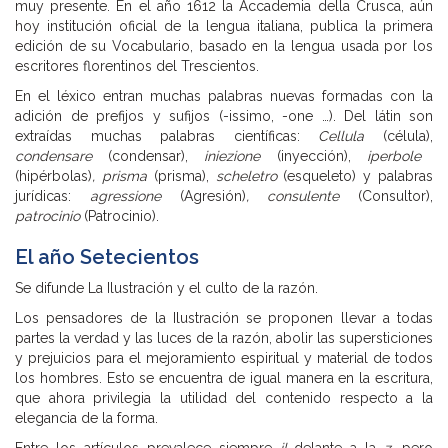
muy presente. En el año 1612 la Accademia della Crusca, aún
hoy institución oficial de la lengua italiana, publica la primera
edición de su Vocabulario, basado en la lengua usada por los
escritores florentinos del Trescientos.
En el léxico entran muchas palabras nuevas formadas con la
adición de prefijos y sufijos (-issimo, -one …). Del látin son
extraídas muchas palabras científicas:
Cellula
(célula),
condensare
(condensar),
iniezione
(inyección),
iperbole
(hipérbolas)
, prisma
(prisma),
scheletro
(esqueleto) y palabras
jurídicas:
agressione
(Agresión)
, consulente
(Consultor),
patrocinio
(Patrocinio).
El año Setecientos
Se difunde La Ilustración y el culto de la razón.
Los pensadores de la Ilustración se proponen llevar a todas
partes la verdad y las luces de la razón, abolir las supersticiones
y prejuicios para el mejoramiento espiritual y material de todos
los hombres. Esto se encuentra de igual manera en la escritura,
que ahora privilegia la utilidad del contenido respecto a la
elegancia de la forma.
Entre los artículos prevalece siempre
il
delante a la
z
, pero