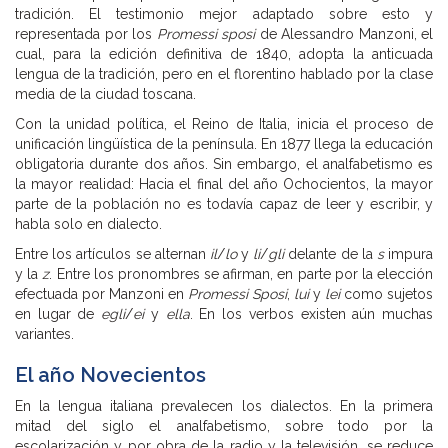
tradición. El testimonio mejor adaptado sobre esto y
representada por los
Promessi sposi
de Alessandro Manzoni, el
cual, para la edición definitiva de 1840, adopta la anticuada
lengua de la tradición, pero en el florentino hablado por la clase
media de la ciudad toscana.
Con la unidad política, el Reino de Italia, inicia el proceso de
unificación lingüística de la península. En 1877 llega la educación
obligatoria durante dos años. Sin embargo, el analfabetismo es
la mayor realidad: Hacia el final del año Ochocientos, la mayor
parte de la población no es todavía capaz de leer y escribir, y
habla solo en dialecto.
Entre los artículos se alternan
il
/
lo
y
li
/
gli
delante de la
s
impura
y la
z
. Entre los pronombres se afirman, en parte por la elección
efectuada por Manzoni en
Promessi Sposi
,
lui
y
lei
como sujetos
en lugar de
egli
/
ei
y
ella
. En los verbos existen aún muchas
variantes.
El año Novecientos
En la lengua italiana prevalecen los dialectos. En la primera
mitad del siglo el analfabetismo, sobre todo por la
escolarización y por obra de la radio y la televisión, se reduce