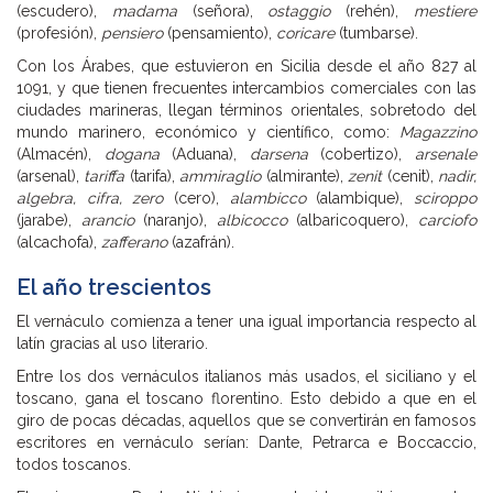
(escudero),
madama
(señora),
ostaggio
(rehén),
mestiere
(profesión),
pensiero
(pensamiento),
coricare
(tumbarse).
Con los Árabes, que estuvieron en Sicilia desde el año 827 al
1091, y que tienen frecuentes intercambios comerciales con las
ciudades marineras, llegan términos orientales, sobretodo del
mundo marinero, económico y científico, como:
Magazzino
(Almacén),
dogana
(Aduana),
darsena
(cobertizo),
arsenale
(arsenal),
tariffa
(tarifa),
ammiraglio
(almirante),
zenit
(cenit),
nadir,
algebra, cifra, zero
(cero),
alambicco
(alambique),
sciroppo
(jarabe),
arancio
(naranjo),
albicocco
(albaricoquero),
carciofo
(alcachofa),
zafferano
(azafrán).
El año trescientos
El vernáculo comienza a tener una igual importancia respecto al
latín gracias al uso literario.
Entre los dos vernáculos italianos más usados, el siciliano y el
toscano, gana el toscano florentino. Esto debido a que en el
giro de pocas décadas, aquellos que se convertirán en famosos
escritores en vernáculo serían: Dante, Petrarca e Boccaccio,
todos toscanos.