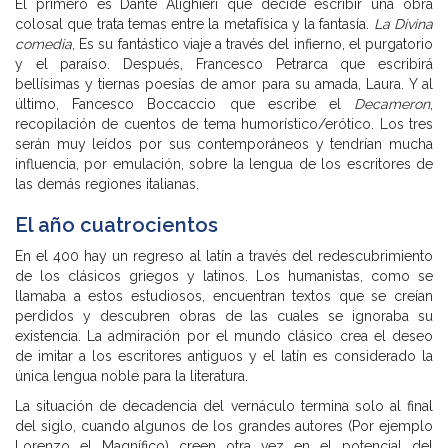
El primero es Dante Alighieri que decide escribir una obra
colosal que trata temas entre la metafísica y la fantasía.
La Divina
comedia
, Es su fantástico viaje a través del infierno, el purgatorio
y el paraíso. Después, Francesco Petrarca que escribirá
bellísimas y tiernas poesías de amor para su amada, Laura. Y al
último, Fancesco Boccaccio que escribe el
Decameron
,
recopilación de cuentos de tema humorístico/erótico. Los tres
serán muy leídos por sus contemporáneos y tendrían mucha
influencia, por emulación, sobre la lengua de los escritores de
las demás regiones italianas.
El año cuatrocientos
En el 400 hay un regreso al latín a través del redescubrimiento
de los clásicos griegos y latinos. Los humanistas, como se
llamaba a estos estudiosos, encuentran textos que se creían
perdidos y descubren obras de las cuales se ignoraba su
existencia. La admiración por el mundo clásico crea el deseo
de imitar a los escritores antiguos y el latín es considerado la
única lengua noble para la literatura.
La situación de decadencia del vernáculo termina solo al final
del siglo, cuando algunos de los grandes autores (Por ejemplo
Lorenzo el Magnífico) creen otra vez en el potencial del