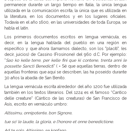
permanece durante un largo tiempo en Italia, la única lengua
utilizada en la comunicación escrita, la única que es utilizada en
la literatura, en los documentos y en los lugares oficiales.
Todavía en el año 1600, en las universidades de toda Europa, se
habla el latín.
Los primeros documentos escritos en lengua vernácula, es
decir, en la lengua hablada del pueblo en una región en
específico y que ahora llamamos dialecto, son los "placiti", (es
decir, juicios) de Cassino (Frosinone) del 960 d.C. Por ejemplo:
“
Sao ko kelle terre, per kelle fini que ki contene, trenta anni le
possette Sancti Benedict
i” ( = Sé que aquellas tierras, dentro de
aquellas fronteras que aquí se describen, las ha poseído durante
30 años la abadía de San Benito.
La lengua vernácula escrita alrededor del año 1200 fue utilizada
también en los textos literarios. Del 1224 es el famoso “Cantico
delle creature” (Cántico de las creaturas) de San Francisco de
Asís, escrito en vernáculo umbro:
Altissimu, onnipotente, bon Signore,
tue so’ le laude, la gloria, e l’honore et onne benedictione.
Ad te solo, Altissimo, se konfano,