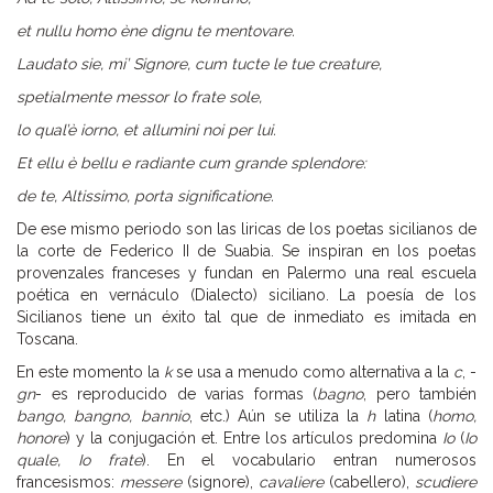
et nullu homo ène dignu te mentovare.
Laudato sie, mi’ Signore, cum tucte le tue creature,
spetialmente messor lo frate sole,
lo qual’è iorno, et allumini noi per lui.
Et ellu è bellu e radiante cum grande splendore:
de te, Altissimo, porta significatione.
De ese mismo periodo son las liricas de los poetas sicilianos de
la corte de Federico II de Suabia. Se inspiran en los poetas
provenzales franceses y fundan en Palermo una real escuela
poética en vernáculo (Dialecto) siciliano. La poesía de los
Sicilianos tiene un éxito tal que de inmediato es imitada en
Toscana.
En este momento la
k
se usa a menudo como alternativa a la
c
, -
gn
- es reproducido de varias formas (
bagno
, pero también
bango, bangno, bannio
, etc.) Aún se utiliza la
h
latina (
homo,
honore
) y la conjugación et. Entre los artículos predomina
Io
(
Io
quale, Io frate
). En el vocabulario entran numerosos
francesismos:
messere
(signore),
cavaliere
(cabellero),
scudiere