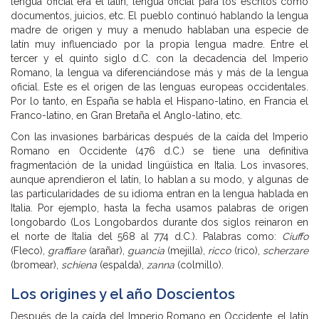
lengua oficial era el latín, lengua oficial para los escritos como
documentos, juicios, etc. El pueblo continuó hablando la lengua
madre de origen y muy a menudo hablaban una especie de
latín muy influenciado por la propia lengua madre. Entre el
tercer y el quinto siglo d.C. con la decadencia del Imperio
Romano, la lengua va diferenciándose más y más de la lengua
oficial. Este es el origen de las lenguas europeas occidentales.
Por lo tanto, en España se habla el Hispano-latino, en Francia el
Franco-latino, en Gran Bretaña el Anglo-latino, etc.
Con las invasiones barbáricas después de la caída del Imperio
Romano en Occidente (476 d.C.) se tiene una definitiva
fragmentación de la unidad lingüística en Italia. Los invasores,
aunque aprendieron el latín, lo hablan a su modo, y algunas de
las particularidades de su idioma entran en la lengua hablada en
Italia. Por ejemplo, hasta la fecha usamos palabras de origen
longobardo (Los Longobardos durante dos siglos reinaron en
el norte de Italia del 568 al 774 d.C.). Palabras como:
Ciuffo
(Fleco),
graffiare
(arañar),
guancia
(mejilla),
ricco
(rico),
scherzare
(bromear),
schiena
(espalda),
zanna
(colmillo).
Los origines y el año Doscientos
Después de la caída del Imperio Romano en Occidente, el latín