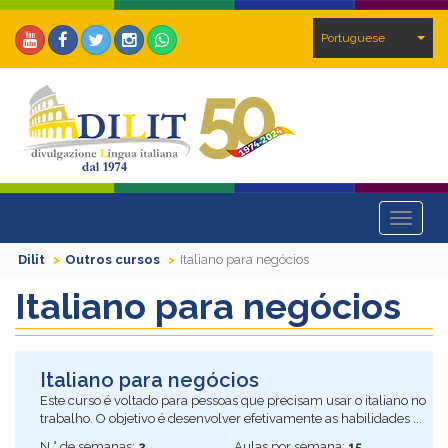
Portuguese
Toggle
navigat
Dilit
Outros cursos
Italiano para negócios
Italiano para negócios
Italiano para negócios
Este curso é voltado para pessoas que precisam usar o italiano no
trabalho. O objetivo é desenvolver efetivamente as habilidades ...
N ° de semanas:
2
Aulas por semana:
15