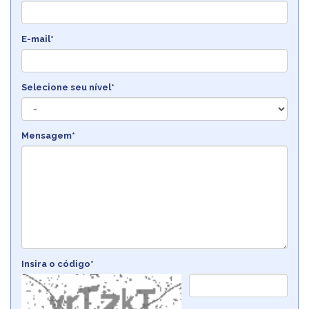
E-mail*
Selecione seu nível*
Mensagem*
Insira o código*