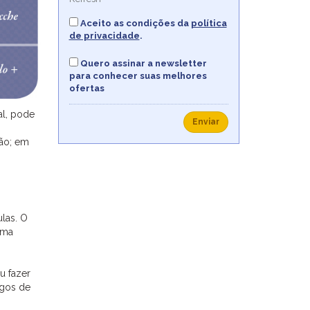
Aceito as condições da
política
de privacidade
.
Quero assinar a newsletter
para conhecer suas melhores
ofertas
al, pode
Enviar
ção; em
ulas. O
oma
u fazer
ogos de