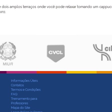
 dois amplos terraços onde você pode relaxar tomando um cappuc
vro.
Informações Úteis
Contatos
Termos e Condições
FAQ
Treinamento para
Professores
Mapa do Site