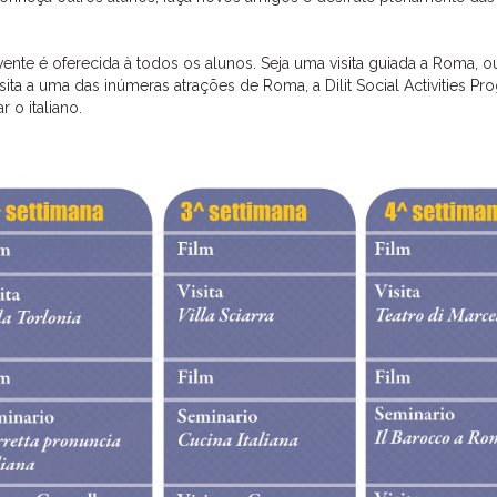
lvente é oferecida à todos os alunos. Seja uma visita guiada a Roma, 
isita a uma das inúmeras atrações de Roma, a Dilit Social Activities Pr
 o italiano.