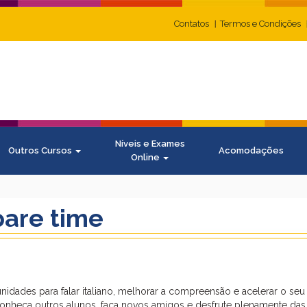
Contatos
Termos e Condições
Níveis e Exames
Outros Cursos
Acomodações
Online
spare time
idades para falar italiano, melhorar a compreensão e acelerar o seu
onheça outros alunos, faça novos amigos e desfrute plenamente das