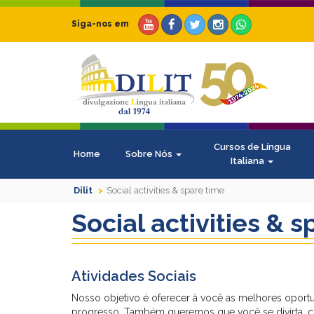
Siga-nos em
Cursos de Língua
Home
Sobre Nós
Italiana
Dilit
Social activities & spare time
Social activities & 
Atividades Sociais
Nosso objetivo é oferecer à você as melhores oportun
progresso. Também queremos que você se divirta, c