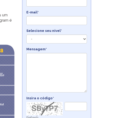
E-mail*
ou um
ogram é
Selecione seu nível*
Mensagem*
Insira o código*
Refresh