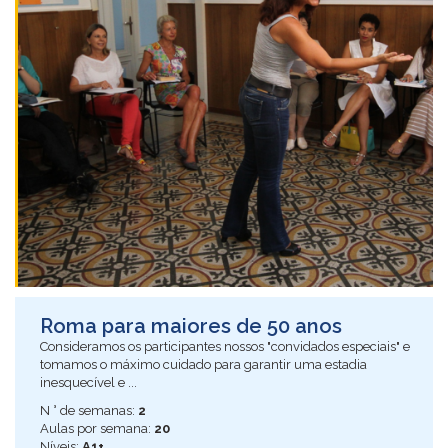
Roma para maiores de 50 anos
Consideramos os participantes nossos "convidados especiais" e
tomamos o máximo cuidado para garantir uma estadia
inesquecível e ...
N ° de semanas:
2
Aulas por semana:
20
Níveis:
A1+