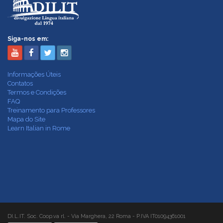
Siga-nos em:
Informações Úteis
Contatos
Termos e Condições
FAQ
Treinamento para Professores
Mapa do Site
Learn Italian in Rome
DI.L.IT. Soc. Coop.va rl. - Via Marghera, 22 Roma - P.IVA IT01094361001