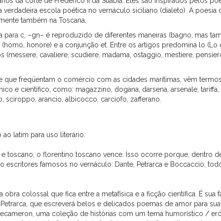
s da corte de Frederico II da Suábia. Eles são inspirados pelos po
erdadeira escola poética no vernáculo siciliano (dialeto). A poesia 
tamente também na Toscana.
a para c, –gn– é reproduzido de diferentes maneiras (bagno, mas t
 (homo, honore) e a conjunção et. Entre os artigos predomina lo (Lo 
 (messere, cavaliere, scudiere, madama, ostaggio, mestiere, pensier
91 e que freqüentam o comércio com as cidades marítimas, vêm termo
o e científico, como: magazzino, dogana, darsena, arsenale, tariffa,
o, sciroppo, arancio, albicocco, carciofo, zafferano.
o latim para uso literário.
no e toscano, o florentino toscano vence. Isso ocorre porque, dentro d
 escritores famosos no vernáculo: Dante, Petrarca e Boccaccio, tod
bra colossal que fica entre a metafísica e a ficção científica. É sua f
co Petrarca, que escreverá belos e delicados poemas de amor para su
Decameron, uma coleção de histórias com um tema humorístico / eró