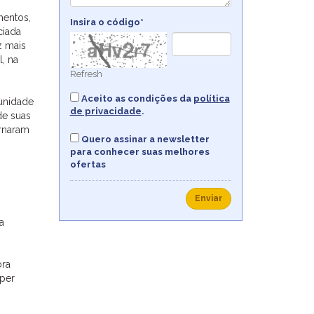
mentos,
Insira o código*
ciada
z mais
l, na
Refresh
Aceito as condições da
política
 unidade
de privacidade
.
de suas
ernaram
Quero assinar a newsletter
para conhecer suas melhores
ofertas
Enviar
a
ora
 per