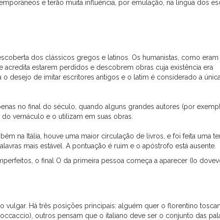
mporâneos e terão muita influência, por emulação, na língua dos esc
escoberta dos clássicos gregos e latinos. Os humanistas, como eram
 acredita estarem perdidos e descobrem obras cuja existência era
 desejo de imitar escritores antigos e o latim é considerado a únic
penas no final do século, quando alguns grandes autores (por exemp
l do vernáculo e o utilizam em suas obras.
m na Itália, houve uma maior circulação de livros, e foi feita uma ten
alavras mais estável. A pontuação é ruim e o apóstrofo está ausente.
 imperfeitos, o final O da primeira pessoa começa a aparecer (Io dovev
 vulgar. Há três posições principais: alguém quer o florentino tosc
Boccaccio), outros pensam que o italiano deve ser o conjunto das pal