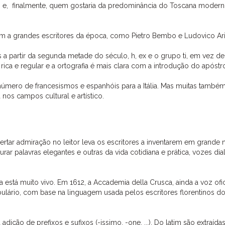
o e, finalmente, quem gostaria da predominância do Toscana moder
ém a grandes escritores da época, como Pietro Bembo e Ludovico Ari
 a partir da segunda metade do século, h, ex e o grupo ti, em vez de
ca e regular e a ortografia é mais clara com a introdução do apóstr
úmero de francesismos e espanhóis para a Itália. Mas muitas também
a nos campos cultural e artístico.
pertar admiração no leitor leva os escritores a inventarem em grande
rar palavras elegantes e outras da vida cotidiana e prática, vozes dial
a está muito vivo. Em 1612, a Accademia della Crusca, ainda a voz ofic
cabulário, com base na linguagem usada pelos escritores florentinos d
ição de prefixos e sufixos (-issimo, -one, ...). Do latim são extraída