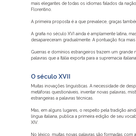
mais elegantes de todas os idiomas falados da naçã
Florentino.
A primeira proposta é a que prevalece, graças tamb
A grafia no século XVI ainda é amplamente latina, mas
desapareceram gradualmente. A pontuação fica mais ri
Guerras e domínios estrangeiros trazem um grande n
palavras que a Itália exporta para a supremacia italian
O século XVII
Muitas inovações linguísticas. A necessidade de des
metáforas questionáveis, inventar novas palavras, mistu
estrangeiras a palavras técnicas.
Mas, em alguns lugares, o respeito pela tradição aind
língua italiana, publica a primeira edição de seu vo
XIV.
No léxico, muitas novas palavras são formadas com a ad