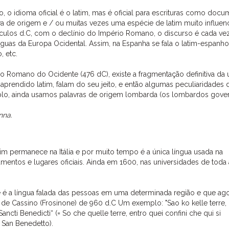
 idioma oficial é o latim, mas é oficial para escrituras como docu
tiva de origem e / ou muitas vezes uma espécie de latim muito influen
séculos d.C, com o declínio do Império Romano, o discurso é cada ve
ínguas da Europa Ocidental. Assim, na Espanha se fala o latim-espanho
, etc.
o Romano do Ocidente (476 dC), existe a fragmentação definitiva da
 aprendido latim, falam do seu jeito, e então algumas peculiaridades 
xemplo, ainda usamos palavras de origem lombarda (os lombardos gov
nna.
m permanece na Itália e por muito tempo é a única língua usada na
umentos e lugares oficiais. Ainda em 1600, nas universidades de toda 
 é a língua falada das pessoas em uma determinada região e que ag
s) de Cassino (Frosinone) de 960 d.C Um exemplo: "Sao ko kelle terre,
 Sancti Benedicti“ (= So che quelle terre, entro quei confini che qui si
i San Benedetto).