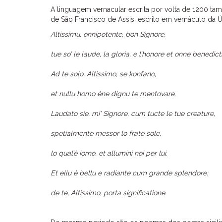
A linguagem vernacular escrita por volta de 1200 tam
de São Francisco de Assis, escrito em vernáculo da 
Altissimu, onnipotente, bon Signore,
tue so’ le laude, la gloria, e l’honore et onne benedict
Ad te solo, Altissimo, se konfano,
et nullu homo ène dignu te mentovare.
Laudato sie, mi’ Signore, cum tucte le tue creature,
spetialmente messor lo frate sole,
lo qual’è iorno, et allumini noi per lui.
Et ellu è bellu e radiante cum grande splendore:
de te, Altissimo, porta significatione.