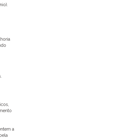
nio).
lhoria
údo
.
icos,
umento
entem a
pela