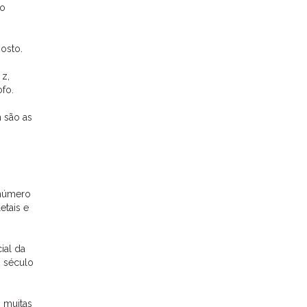
no
osto.
 z,
ofo.
 são as
 número
etais e
ial da
o século
s muitas