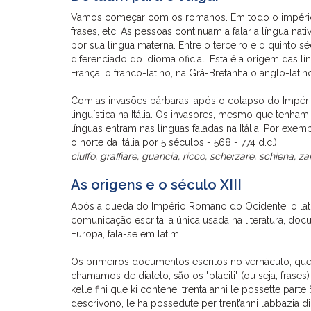
Vamos começar com os romanos. Em todo o império, o
frases, etc. As pessoas continuam a falar a língua na
por sua língua materna. Entre o terceiro e o quinto 
diferenciado do idioma oficial. Esta é a origem das l
França, o franco-latino, na Grã-Bretanha o anglo-latino
Com as invasões bárbaras, após o colapso do Impéri
linguística na Itália. Os invasores, mesmo que tenham
línguas entram nas línguas faladas na Itália. Por e
o norte da Itália por 5 séculos - 568 - 774 d.c.):
ciuffo, graffiare, guancia, ricco, scherzare, schiena, za
As origens e o século XIII
Após a queda do Império Romano do Ocidente, o lati
comunicação escrita, a única usada na literatura, doc
Europa, fala-se em latim.
Os primeiros documentos escritos no vernáculo, que
chamamos de dialeto, são os "placiti" (ou seja, frase
kelle fini que ki contene, trenta anni le possette parte
descrivono, le ha possedute per trent’anni l’abbazia d