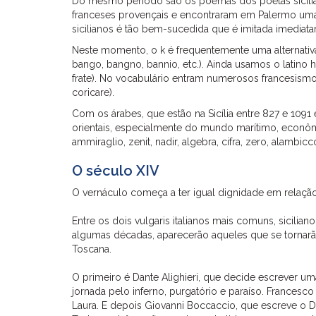
Do mesmo período são os poemas dos poetas siciliano
franceses provençais e encontraram em Palermo uma v
sicilianos é tão bem-sucedida que é imitada imedia
Neste momento, o k é frequentemente uma alternativ
bango, bangno, bannio, etc.). Ainda usamos o latino h
frate). No vocabulário entram numerosos francesismos
coricare).
Com os árabes, que estão na Sicília entre 827 e 10
orientais, especialmente do mundo marítimo, econômic
ammiraglio, zenit, nadir, algebra, cifra, zero, alambicc
O século XIV
O vernáculo começa a ter igual dignidade em relação a
Entre os dois vulgaris italianos mais comuns, sicilia
algumas décadas, aparecerão aqueles que se tornarão
Toscana.
O primeiro é Dante Alighieri, que decide escrever uma o
jornada pelo inferno, purgatório e paraíso. Frances
Laura. E depois Giovanni Boccaccio, que escreve o 