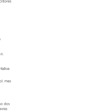
ritores
a
lo,
tativa
o), mas
ano dos
avras