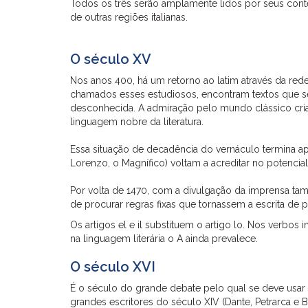
Todos os três serão amplamente lidos por seus conte
de outras regiões italianas.
O século XV
Nos anos 400, há um retorno ao latim através da red
chamados esses estudiosos, encontram textos que se
desconhecida. A admiração pelo mundo clássico cria o
linguagem nobre da literatura.
Essa situação de decadência do vernáculo termina a
Lorenzo, o Magnífico) voltam a acreditar no potencia
Por volta de 1470, com a divulgação da imprensa també
de procurar regras fixas que tornassem a escrita de p
Os artigos el e il substituem o artigo lo. Nos verbos
na linguagem literária o A ainda prevalece.
O século XVI
É o século do grande debate pelo qual se deve usar o
grandes escritores do século XIV (Dante, Petrarca e 