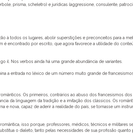
erbole, prisma, scheletro) e jurídicas (aggressione, consulente, patroci
zão à todos os lugares, abolir superstições e preconceitos para a me
ém é encontrado por escrito, que agora favorece a utilidade do conte
tigo il. Nos verbos ainda há uma grande abundância de variantes.
termina a entrada no léxico de um número muito grande de francesismos
 e românticos. Os primeiros, contrários ao abuso dos francesismos dos
gância da linguagem da tradição e a imitação dos clássicos. Os românt
 e nova, capaz de aderir à realidade do país, se tornasse um instr
romântica, isso porque, professores, médicos, técnicos e militares s
titua o dialeto, tanto pelas necessidades de sua profissão quanto 