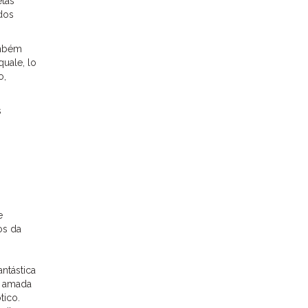
etas
dos
ambém
quale, lo
o,
s
e
os da
antástica
a amada
tico.