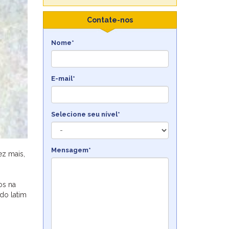
Contate-nos
Nome*
E-mail*
Selecione seu nível*
Mensagem*
ez mais,
os na
do latim