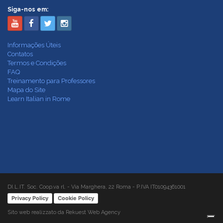
Siga-nos em:
Informações Úteis
Contatos
Termos e Condições
FAQ
Treinamento para Professores
Mapa do Site
Learn Italian in Rome
DI.L.IT. Soc. Coop.va rl. - Via Marghera, 22 Roma - P.IVA IT01094361001
Privacy Policy
Cookie Policy
Sito web realizzato da Rekuest Web Agency