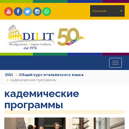
Pусский
Toggle
navigat
Dilit
Общий курс итальянского языка
кадемические программы
кадемические
программы
Previous
Next