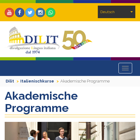
Deutsch
Toggle
navigat
Dilit
Italienischkurse
Akademische Programme
Akademische
Programme
Previous
Next