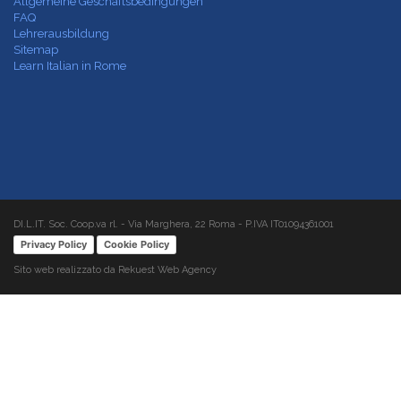
Allgemeine Geschäftsbedingungen
FAQ
Lehrerausbildung
Sitemap
Learn Italian in Rome
DI.L.IT. Soc. Coop.va rl. - Via Marghera, 22 Roma - P.IVA IT01094361001
Privacy Policy
Cookie Policy
Sito web realizzato da Rekuest Web Agency