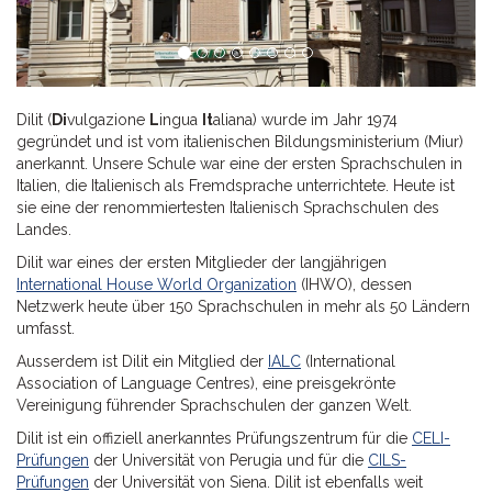
Dilit (
Di
vulgazione
L
ingua
It
aliana) wurde im Jahr 1974
gegründet und ist vom italienischen Bildungsministerium (Miur)
anerkannt. Unsere Schule war eine der ersten Sprachschulen in
Italien, die Italienisch als Fremdsprache unterrichtete. Heute ist
sie eine der renommiertesten Italienisch Sprachschulen des
Landes.
Dilit war eines der ersten Mitglieder der langjährigen
International House World Organization
(IHWO), dessen
Netzwerk heute über 150 Sprachschulen in mehr als 50 Ländern
umfasst.
Ausserdem ist Dilit ein Mitglied der
IALC
(International
Association of Language Centres), eine preisgekrönte
Vereinigung führender Sprachschulen der ganzen Welt.
Dilit ist ein offiziell anerkanntes Prüfungszentrum für die
CELI-
Prüfungen
der Universität von Perugia und für die
CILS-
Prüfungen
der Universität von Siena. Dilit ist ebenfalls weit