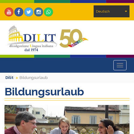
Deutsch
Toggle
navigat
Dilit
Bildungsurlaub
Bildungsurlaub