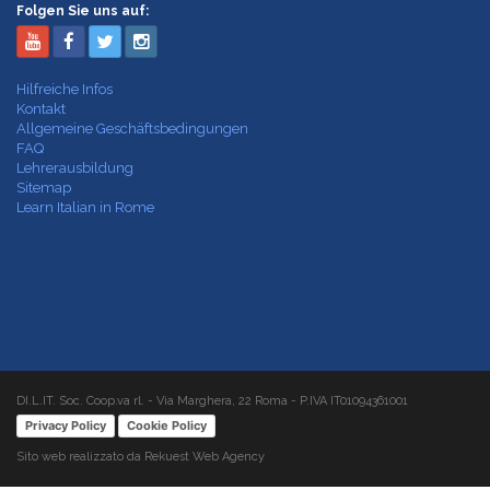
Folgen Sie uns auf:
Hilfreiche Infos
Kontakt
Allgemeine Geschäftsbedingungen
FAQ
Lehrerausbildung
Sitemap
Learn Italian in Rome
DI.L.IT. Soc. Coop.va rl. - Via Marghera, 22 Roma - P.IVA IT01094361001
Privacy Policy
Cookie Policy
Sito web realizzato da Rekuest Web Agency