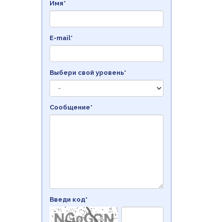
Имя*
E-mail*
Выбери свой уровень*
Сообщение*
Введи код*