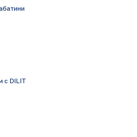
Сабатини
 с DILIT