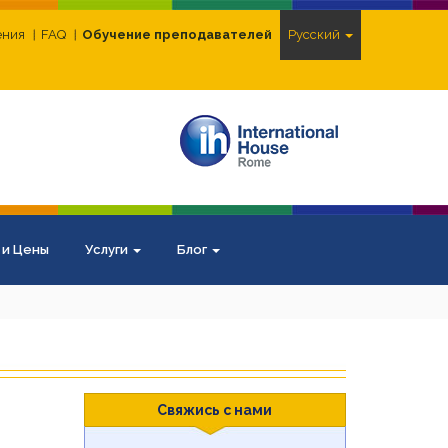
ения
FAQ
Обучение преподавателей
Pусский
 и Цены
Услуги
Блог
Свяжись с нами