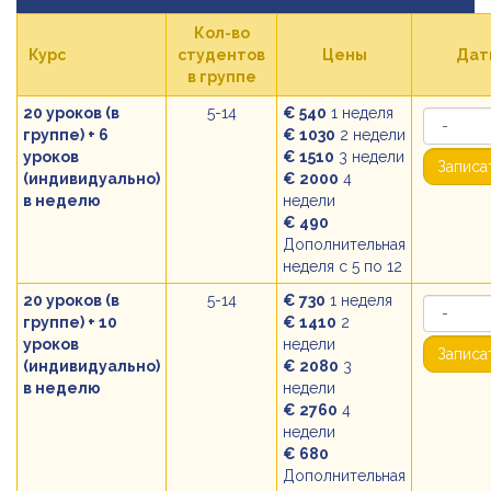
Кол-во
Курс
студентов
Цены
Дат
в группе
20 уроков (в
5-14
€ 540
1 неделя
группе) + 6
€ 1030
2 недели
уроков
€ 1510
3 недели
Записа
(индивидуально)
€ 2000
4
в неделю
недели
€ 490
Дополнительная
неделя с 5 по 12
20 уроков (в
5-14
€ 730
1 неделя
группе) + 10
€ 1410
2
уроков
недели
Записа
(индивидуально)
€ 2080
3
в неделю
недели
€ 2760
4
недели
€ 680
Дополнительная