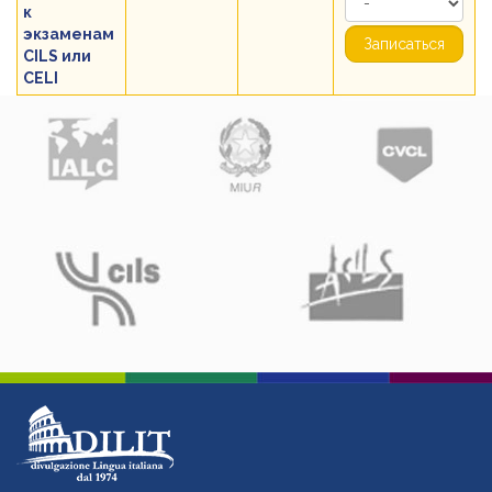
к
экзаменам
Записаться
CILS или
CELI