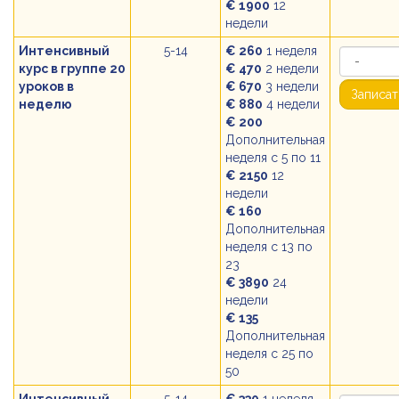
€ 1900
12
недели
Интенсивный
5-14
€ 260
1 неделя
курс в группе 20
€ 470
2 недели
уроков в
€ 670
3 недели
Записат
неделю
€ 880
4 недели
€ 200
Дополнительная
неделя с 5 по 11
€ 2150
12
недели
€ 160
Дополнительная
неделя с 13 по
23
€ 3890
24
недели
€ 135
Дополнительная
неделя с 25 по
50