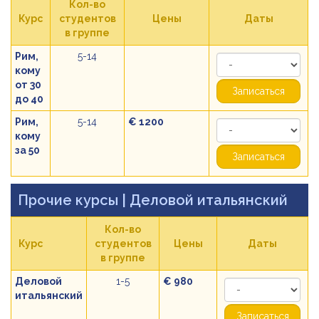
Кол-во
Курс
студентов
Цены
Даты
в группе
Рим,
5-14
кому
от 30
Записаться
до 40
Рим,
5-14
€ 1200
кому
за 50
Записаться
Прочие курсы
| Деловой итальянский
Кол-во
Курс
студентов
Цены
Даты
в группе
Деловой
1-5
€ 980
итальянский
Записаться