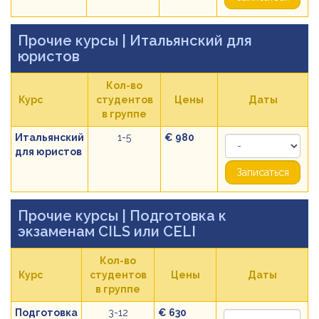
Прочие курсы
| Итальянский для
юристов
Кол-во
Курс
студентов
Цены
Даты
в группе
Итальянский
1-5
€ 980
для юристов
Записаться
Прочие курсы
| Подготовка к
экзаменам CILS или CELI
Кол-во
Курс
студентов
Цены
Даты
в группе
Подготовка
3-12
€ 630