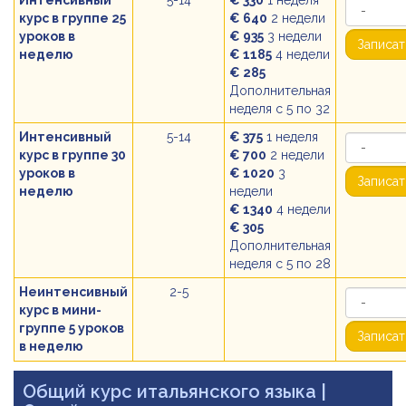
Интенсивный
5-14
€ 330
1 неделя
курс в группе 25
€ 640
2 недели
уроков в
€ 935
3 недели
Записат
неделю
€ 1185
4 недели
€ 285
Дополнительная
неделя с 5 по 32
Интенсивный
5-14
€ 375
1 неделя
курс в группе 30
€ 700
2 недели
уроков в
€ 1020
3
Записат
неделю
недели
€ 1340
4 недели
€ 305
Дополнительная
неделя с 5 по 28
Неинтенсивный
2-5
курс в мини-
группе 5 уроков
Записат
в неделю
Общий курс итальянского языка
|