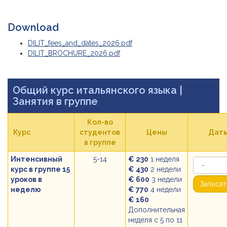
Download
DILIT_fees_and_dates_2026.pdf
DILIT_BROCHURE_2026.pdf
Общий курс итальянского языка
|
Занятия в группе
Кол-во
Курс
студентов
Цены
Дат
в группе
Интенсивный
5-14
€ 230
1 неделя
курс в группе 15
€ 430
2 недели
уроков в
€ 600
3 недели
Записат
неделю
€ 770
4 недели
€ 160
Дополнительная
неделя с 5 по 11