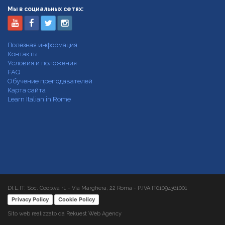
Мы в социальных сетях:
Полезная информация
Контакты
Условия и положения
FAQ
Обучение преподавателей
Карта сайта
Learn Italian in Rome
DI.L.IT. Soc. Coop.va rl. - Via Marghera, 22 Roma - P.IVA IT01094361001
Privacy Policy
Cookie Policy
Sito web realizzato da Rekuest Web Agency