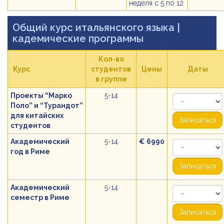
неделя с 5 по 12
Общий курс итальянского языка
|
кадемические программы
Кол-во
Курс
студентов
Цены
Даты
в группе
Проекты “Марко
5-14
Поло” и “Турандот”
для китайских
Записаться
студентов
Академический
5-14
€ 6990
год в Риме
Записаться
Академический
5-14
семестр в Риме
Записаться