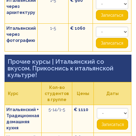
Итальянский
1-5
€ 960
через
архитектуру
Записаться
Итальянский
1-5
€ 1060
через
фотографию
Записаться
Прочие курсы
| Итальянский со
вкусом. Прикоснись к итальянской
культуре!
Кол-во
Курс
студентов
Цены
Даты
в группе
Итальянский +
5-14/1-5
€ 1110
Традиционная
домашняя
Записаться
кухня