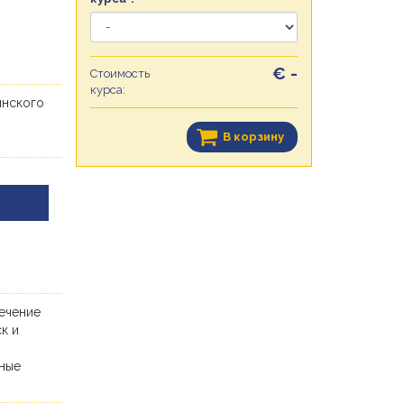
€ -
Стоимость
курса:
янского
В корзину
течение
к и
ьные