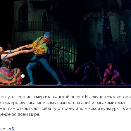
е путешествие в мир итальянской оперы. Вы окунётесь в истор
итесь прослушиванием самых известных арий и ознакомитесь с
т вам открыть для себя ту сторону итальянской культуры, благ
жение во всем мире.
аст:
16