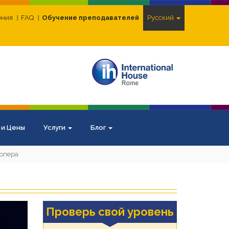
ения
FAQ
Обучение преподавателей
Pусский
 и Цены
Услуги
Блог
 опера
Проверь свой уровень