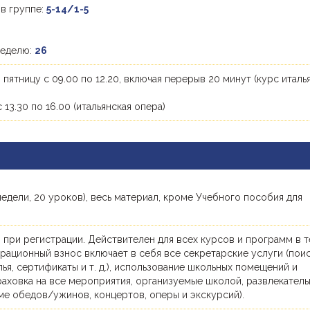
 в группе:
5-14/1-5
неделю:
26
 пятницу с 09.00 по 12.20, включая перерыв 20 минут (курс италь
с 13.30 по 16.00 (итальянская опера)
недели, 20 уроков), весь материал, кроме Учебного пособия для
 при регистрации. Действителен для всех курсов и программ в 
трационный взнос включает в себя все секретарские услуги (поис
я, сертификаты и т. д.), использование школьных помещений и
раховка на все мероприятия, организуемые школой, развлекател
ме обедов/ужинов, концертов, оперы и экскурсий).