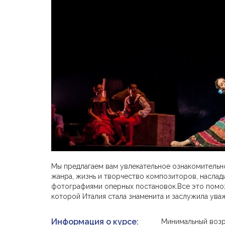
Мы предлагаем вам увлекательное ознакомительно
жанра, жизнь и творчество композиторов, наслад
фотографиями оперных постановок.Все это поможе
которой Италия стала знаменита и заслужила ува
Информация о курсе:
Минимальный возр