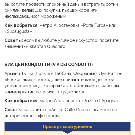
вы хотите провести спокойный день и встретить сотни
римлян, делающих покупки, пьющих кофе или
наслаждающихся мороженым.
Как добраться:
метро А, остановка «Porta Furba» или
«Subaugusta»
Советы:
если вы любите уличное искусство, посетите
знаменитый квартал Quadraro
ВИА ДЕИ КОНДОТТИ (
VIA DEI CONDOTTI)
Армани, Гуччи, Дольче и Габбана, Феррагамо, Луи Виттон.
«Роскошный» - подходящее прилагательное для этой
уникальной улицы, которая часто обогащается работам
самых креативных уличных художников.
Как добраться:
метро А, остановка «Piazza di Spagna»
Советы:
загляните в «Antico Caffè Greco», знаменитое
историческое кафе города.
Проверь свой уровень