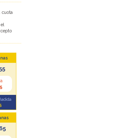
a cuota
 el
Excepto
nas
55
ra
5
ñadida
5
anas
65