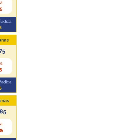
ra
5
ñadida
5
anas
75
ra
5
ñadida
5
anas
85
ra
35