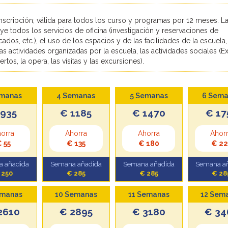
inscripción; válida para todos los curso y programas por 12 meses. L
uye todos los servicios de oficina (investigación y reservaciones de
icados, etc.), el uso de los espacios y de las facilidades de la escuela,
as actividades organizadas por la escuela, las actividades sociales (
rtos, la opera, las visitas y las excursiones).
emanas
4 Semanas
5 Semanas
6 Sema
 935
€ 1185
€ 1470
€ 17
orra
Ahorra
Ahorra
Ahor
 55
€ 135
€ 180
€ 22
 añadida
Semana añadida
Semana añadida
Semana a
 250
€ 285
€ 285
€ 28
emanas
10 Semanas
11 Semanas
12 Sem
2610
€ 2895
€ 3180
€ 34