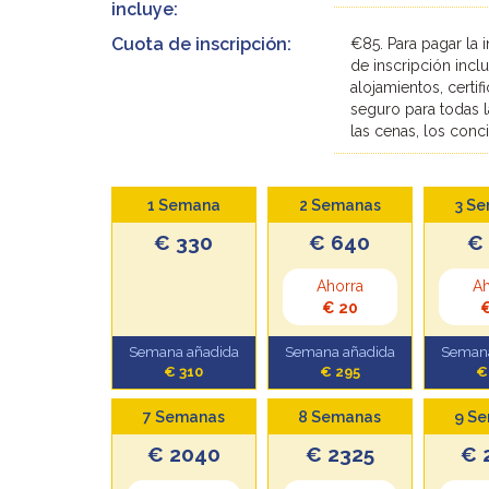
incluye:
Cuota de inscripción:
€85. Para pagar la 
de inscripción incl
alojamientos, certif
seguro para todas l
las cenas, los concie
1 Semana
2 Semanas
3 S
€ 330
€ 640
€
Ahorra
Ah
€ 20
€
Semana añadida
Semana añadida
Semana
€ 310
€ 295
€
7 Semanas
8 Semanas
9 S
€ 2040
€ 2325
€ 