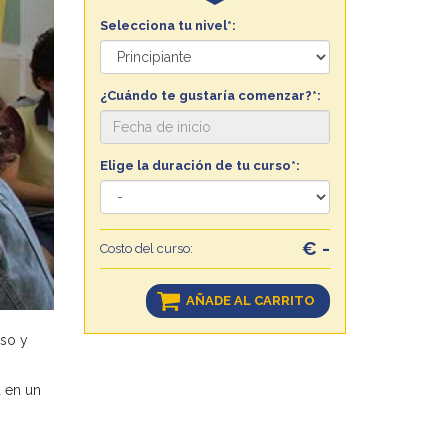
Selecciona tu nivel*:
¿Cuándo te gustaría comenzar?*:
Elige la duración de tu curso*:
€ -
Costo del curso:
AÑADE AL CARRITO
eso y
a en un