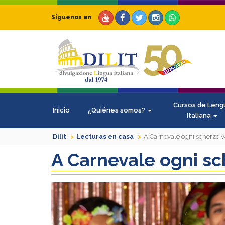
Síguenos en
Cursos de Leng
Inicio
¿Quiénes somos?
Italiana
Dilit
Lecturas en casa
A Carnevale ogni scherzo v
A Carnevale ogni sc