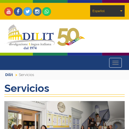
Español
Toggle
navigat
Dilit
Servicios
Servicios
Previous
Next