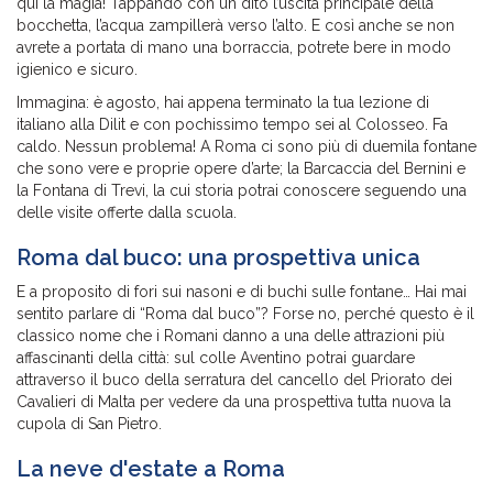
qui la magia! Tappando con un dito l’uscita principale della
bocchetta, l’acqua zampillerà verso l’alto. E così anche se non
avrete a portata di mano una borraccia, potrete bere in modo
igienico e sicuro.
Immagina: è agosto, hai appena terminato la tua lezione di
italiano alla Dilit e con pochissimo tempo sei al Colosseo. Fa
caldo. Nessun problema! A Roma ci sono più di duemila fontane
che sono vere e proprie opere d’arte; la Barcaccia del Bernini e
la Fontana di Trevi, la cui storia potrai conoscere seguendo una
delle visite offerte dalla scuola.
Roma dal buco: una prospettiva unica
E a proposito di fori sui nasoni e di buchi sulle fontane… Hai mai
sentito parlare di “Roma dal buco”? Forse no, perché questo è il
classico nome che i Romani danno a una delle attrazioni più
affascinanti della città: sul colle Aventino potrai guardare
attraverso il buco della serratura del cancello del Priorato dei
Cavalieri di Malta per vedere da una prospettiva tutta nuova la
cupola di San Pietro.
La neve d'estate a Roma