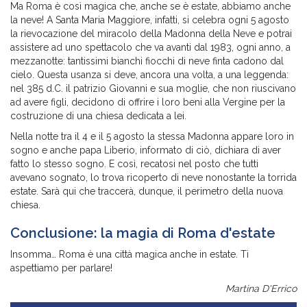
Ma Roma è così magica che, anche se è estate, abbiamo anche
la neve! A Santa Maria Maggiore, infatti, si celebra ogni 5 agosto
la rievocazione del miracolo della Madonna della Neve e potrai
assistere ad uno spettacolo che va avanti dal 1983, ogni anno, a
mezzanotte: tantissimi bianchi fiocchi di neve finta cadono dal
cielo. Questa usanza si deve, ancora una volta, a una leggenda:
nel 385 d.C. il patrizio Giovanni e sua moglie, che non riuscivano
ad avere figli, decidono di offrire i loro beni alla Vergine per la
costruzione di una chiesa dedicata a lei.
Nella notte tra il 4 e il 5 agosto la stessa Madonna appare loro in
sogno e anche papa Liberio, informato di ciò, dichiara di aver
fatto lo stesso sogno. E così, recatosi nel posto che tutti
avevano sognato, lo trova ricoperto di neve nonostante la torrida
estate. Sarà qui che traccerà, dunque, il perimetro della nuova
chiesa.
Conclusione: la magia di Roma d'estate
Insomma… Roma è una città magica anche in estate. Ti
aspettiamo per parlare!
Martina D'Errico