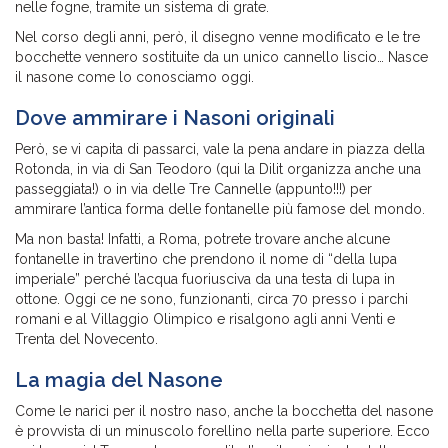
nelle fogne, tramite un sistema di grate.
Nel corso degli anni, però, il disegno venne modificato e le tre
bocchette vennero sostituite da un unico cannello liscio… Nasce
il nasone come lo conosciamo oggi.
Dove ammirare i Nasoni originali
Però, se vi capita di passarci, vale la pena andare in piazza della
Rotonda, in via di San Teodoro (qui la Dilit organizza anche una
passeggiata!) o in via delle Tre Cannelle (appunto!!!) per
ammirare l’antica forma delle fontanelle più famose del mondo.
Ma non basta! Infatti, a Roma, potrete trovare anche alcune
fontanelle in travertino che prendono il nome di “della lupa
imperiale” perché l’acqua fuoriusciva da una testa di lupa in
ottone. Oggi ce ne sono, funzionanti, circa 70 presso i parchi
romani e al Villaggio Olimpico e risalgono agli anni Venti e
Trenta del Novecento.
La magia del Nasone
Come le narici per il nostro naso, anche la bocchetta del nasone
è provvista di un minuscolo forellino nella parte superiore. Ecco