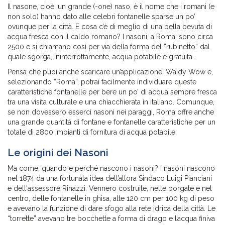
Il nasone, cioè, un grande (-one) naso, è il nome che i romani (e
non solo) hanno dato alle celebri fontanelle sparse un po’
ovunque per la città. E cosa c’è di meglio di una bella bevuta di
acqua fresca con il caldo romano? I nasoni, a Roma, sono circa
2500 e si chiamano così per via della forma del “rubinetto” dal
quale sgorga, ininterrottamente, acqua potabile e gratuita.
Pensa che puoi anche scaricare un’applicazione, Waidy Wow e,
selezionando “Roma”, potrai facilmente individuare queste
caratteristiche fontanelle per bere un po’ di acqua sempre fresca
tra una visita culturale e una chiacchierata in italiano. Comunque,
se non dovessero esserci nasoni nei paraggi, Roma offre anche
una grande quantità di fontane e fontanelle caratteristiche per un
totale di 2800 impianti di fornitura di acqua potabile.
Le origini dei Nasoni
Ma come, quando e perché nascono i nasoni? I nasoni nascono
nel 1874 da una fortunata idea dell’allora Sindaco Luigi Pianciani
e dell'assessore Rinazzi. Vennero costruite, nelle borgate e nel
centro, delle fontanelle in ghisa, alte 120 cm per 100 kg di peso
e avevano la funzione di dare sfogo alla rete idrica della città. Le
“torrette” avevano tre bocchette a forma di drago e l’acqua finiva