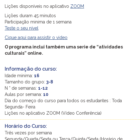
Liçōes disponíveis no aplicativo
ZOOM
Liçōes duram 45 minutos
Participação minima de 1 semana
Teste o seu nível
Cique aqui para assistir o video
O programa inclui também uma serie de “atividades
culturais” online.
Informação do curso:
Idade mínima:
16
Tamanho do grupo:
3-8
N ° de semanas:
1-12
Aulas por semana:
10
Dia do começo do curso para todos os estudantes : Toda
Segunda- Feira
Liçōes no aplicativo ZOOM (Vídeo Conferência)
Horário do Curso:
Três vezes por semana
Segunda/Quarta/Sexta ou Terça/Quinta/Sexta (Horário de