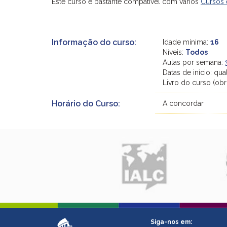
Este curso é bastante compatível com vários
Cursos
Informação do curso:
Idade mínima:
16
Níveis:
Todos
Aulas por semana:
Datas de início: qua
Livro do curso (obr
Horário do Curso:
A concordar
Siga-nos em: