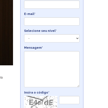
E-mail*
Selecione seu nível*
Mensagem*
ra
Insira o código*