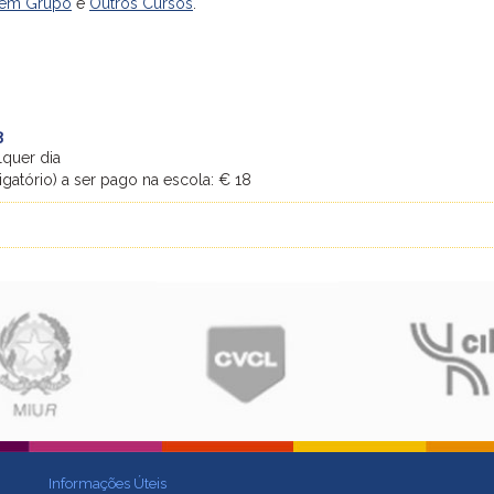
 em Grupo
e
Outros Cursos
.
3
lquer dia
igatório) a ser pago na escola: € 18
Informações Úteis