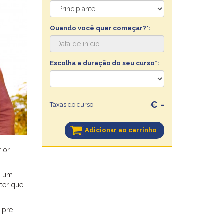
Quando você quer começar?*:
Escolha a duração do seu curso*:
€ -
Taxas do curso:
Adicionar ao carrinho
ior
r um
 ter que
 pré-