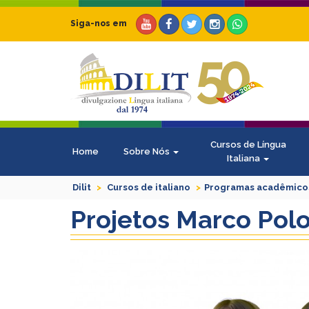
Siga-nos em
Cursos de Língua
Home
Sobre Nós
Italiana
Dilit
Cursos de italiano
Programas acadêmico
Projetos Marco Pol