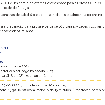
. A Dilit é um centro de exames credenciado para as provas CILS da
rsidade de Perugia.
manas de estadia) e é aberto a iniciantes e estudantes do ensino
ra a preparação para prova e cerca de 160 para atividades culturais 
e acadêmicos italianos).
:
5-14
e
20
de novembro de 2024
igatório) a ser pago na escola: € 19.
rova CILS ou CELI (opcional): € 200.
 09.00-12.20 (com intervalo de 20 minutos);
ana; 13.30-16.00 (com intervalo de 15 minutos) (Preparação para a p