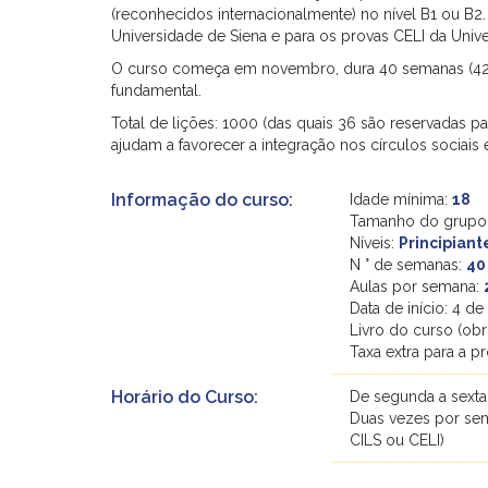
(reconhecidos internacionalmente) no nível B1 ou B2
Universidade de Siena e para os provas CELI da Unive
O curso começa em novembro, dura 40 semanas (42 se
fundamental.
Total de lições: 1000 (das quais 36 são reservadas pa
ajudam a favorecer a integração nos círculos sociais 
Informação do curso:
Idade mínima:
18
Tamanho do grupo
Níveis:
Principiant
N ° de semanas:
40
Aulas por semana:
Data de início: 4 
Livro do curso (obr
Taxa extra para a p
Horário do Curso:
De segunda a sexta;
Duas vezes por sem
CILS ou CELI)