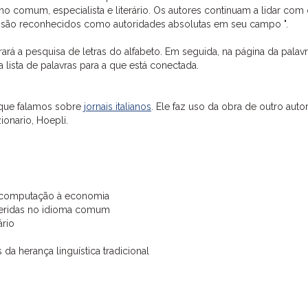
no comum, especialista e literário. Os autores continuam a lidar com
 e são reconhecidos como autoridades absolutas em seu campo ".
ará a pesquisa de letras do alfabeto. Em seguida, na página da palav
lista de palavras para a que está conectada.
 que falamos sobre
jornais italianos
. Ele faz uso da obra de outro auto
onario, Hoepli.
da computação à economia
 inseridas no idioma comum
ário
da herança linguística tradicional