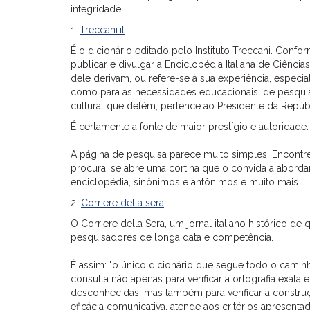
integridade.
1.
Treccani.it
É o dicionário editado pelo Instituto Treccani. Confor
publicar e divulgar a Enciclopédia Italiana de Ciências
dele derivam, ou refere-se à sua experiência, especi
como para as necessidades educacionais, de pesquis
cultural que detém, pertence ao Presidente da Repúblic
É certamente a fonte de maior prestígio e autoridade.
A página de pesquisa parece muito simples. Encontre 
procura, se abre uma cortina que o convida a aborda
enciclopédia, sinônimos e antônimos e muito mais.
2.
Corriere della sera
O Corriere della Sera, um jornal italiano histórico de
pesquisadores de longa data e competência.
É assim: "o único dicionário que segue todo o caminho 
consulta não apenas para verificar a ortografia exata 
desconhecidas, mas também para verificar a construçã
eficácia comunicativa, atende aos critérios apresenta