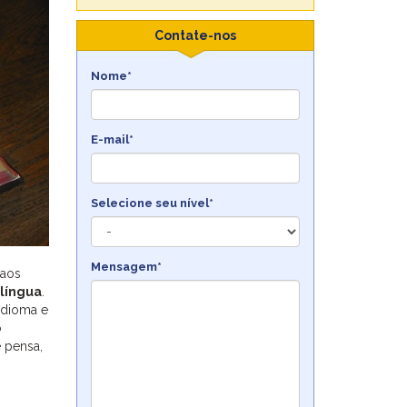
Contate-nos
Nome*
E-mail*
Selecione seu nível*
Mensagem*
 aos
 língua
.
 idioma e
o
 pensa,