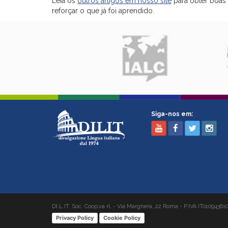
Leia os
outros artigos em nosso site
para obter boas 
reforçar o que já foi aprendido.
Siga-nos em:
DI.L.IT. Soc. Coop.va rl. - Via Marghera, 22 Roma - P.IVA IT01094361
Privacy Policy
Cookie Policy