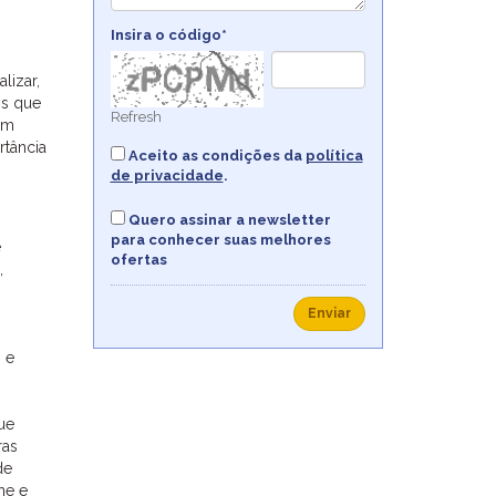
Insira o código*
lizar,
os que
Refresh
em
rtância
Aceito as condições da
política
de privacidade
.
Quero assinar a newsletter
para conhecer suas melhores
e
ofertas
,
Enviar
s e
que
ras
de
he e