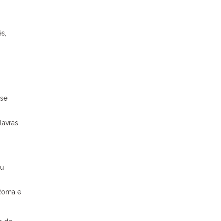
ês,
sse
lavras
ou
 Roma e