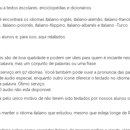
 a textos escolares, enciclopédias e dicionários.
ê encontrará os idiomas italiano-inglês, italiano-alemão, italiano-franc
italiano-polonês, italiano-filippino, italiano-albanês e italiano -Turco.
alunos e, para isso, aqui relatados.
s são de boa qualidade e podem ser úteis para quem é iniciante ne
palavra, mas um conjunto de palavras ou uma frase.
e serviço em 97 idiomas. Você também pode ouvir a pronúncia das pa
 de áudio especial, enquanto outro ícone oferece o teclado no idioma
 palavra. Ótimo serviço.
O áudio não está disponível.
i pelo único motivo de não terem sido testados por nossos alunos 
a manter o idioma italiano que estudou, mesmo que esteja longe de