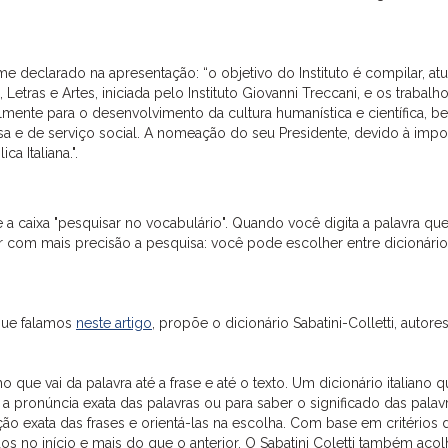
me declarado na apresentação: “o objetivo do Instituto é compilar, atua
, Letras e Artes, iniciada pelo Instituto Giovanni Treccani, e os trabalh
almente para o desenvolvimento da cultura humanística e científica, b
a e de serviço social. A nomeação do seu Presidente, devido à impo
a Italiana.".
a caixa "pesquisar no vocabulário". Quando você digita a palavra qu
r com mais precisão a pesquisa: você pode escolher entre dicionário
 que falamos
neste artigo
, propõe o dicionário Sabatini-Colletti, autore
que vai da palavra até a frase e até o texto. Um dicionário italiano 
e a pronúncia exata das palavras ou para saber o significado das palav
o exata das frases e orientá-las na escolha. Com base em critérios 
dos no início e mais do que o anterior. O Sabatini Coletti também acol