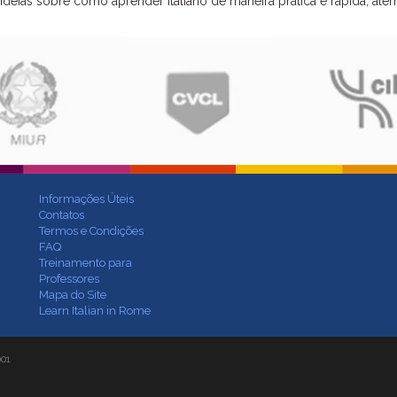
ideias sobre como aprender italiano de maneira prática e rápida, alé
Informações Úteis
Contatos
Termos e Condições
FAQ
Treinamento para
Professores
Mapa do Site
Learn Italian in Rome
001