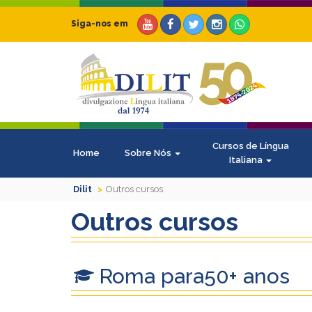
Siga-nos em
Cursos de Língua
Home
Sobre Nós
Italiana
Dilit
Outros cursos
Outros cursos
Roma para50+ anos