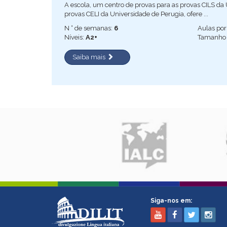
A escola, um centro de provas para as provas CILS da 
provas CELI da Universidade de Perugia, ofere ...
N ° de semanas:
6
Aulas po
Níveis:
A2+
Tamanho 
Saiba mais
Siga-nos em: