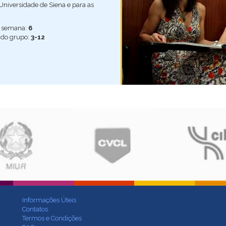
Universidade de Siena e para as
r semana:
6
do grupo:
3-12
Informações Úteis
Contatos
Termos e Condições