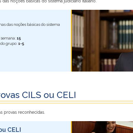
das noções básicas do sistema judiciário italiano.
umas das noções básicas do sistema
r semana:
15
do grupo:
1-5
rovas CILS ou CELI
s provas reconhecidas.
ou CELI