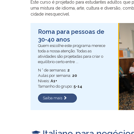
Este curso é projetado para estudantes adultos que
uma mistura de idioma, arte, cultura e diversão, 
cidade inesquecível.
Roma para pessoas de
30-40 anos
Quem escolhe este programa merece
toda a nossa atenção. Todas as
atividades são projetadas para criar o
equilíbrio certo entre ...
N ° de semanas:
2
Aulas por semana:
20
Níveis:
A1+
Tamanho do grupo:
5-14
Saiba mais
Italiano para negócio