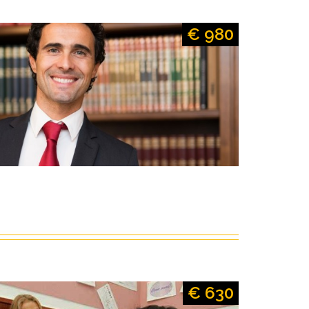
€ 980
€ 630