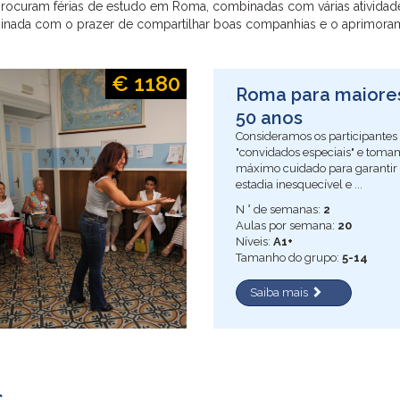
 procuram férias de estudo em Roma, combinadas com várias atividad
combinada com o prazer de compartilhar boas companhias e o aprimo
€ 1180
Roma para maiore
50 anos
Consideramos os participantes
"convidados especiais" e toma
máximo cuidado para garanti
estadia inesquecível e ...
N ° de semanas:
2
Aulas por semana:
20
Níveis:
A1+
Tamanho do grupo:
5-14
Saiba mais
s