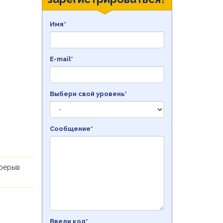
Имя*
E-mail*
Выбери свой уровень*
Сообщение*
ерерыв
Введи код*