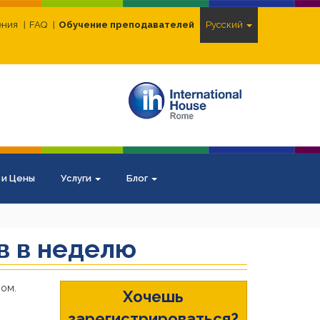
ения
FAQ
Обучение преподавателей
Pусский
 и Цены
Услуги
Блог
в в неделю
ром.
Хочешь
зарегистрироваться?