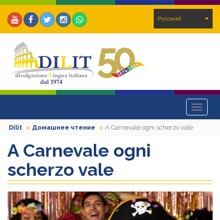
Pусский
Toggle
navigat
Dilit
Домашнее чтение
A Carnevale ogni scherzo vale
A Carnevale ogni
scherzo vale