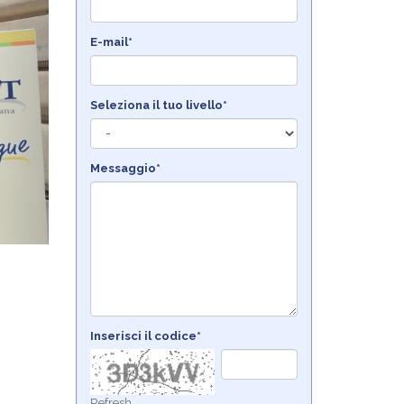
E-mail*
Seleziona il tuo livello*
Messaggio*
Inserisci il codice*
Refresh