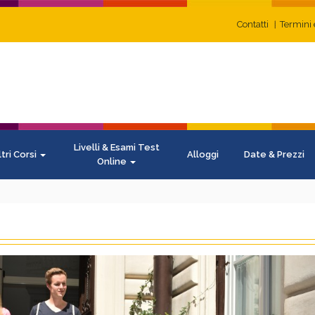
Contatti
Termini 
Livelli & Esami Test
ltri Corsi
Alloggi
Date & Prezzi
Online
N