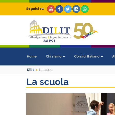
Seguici su
Home
Chi siamo
Corsi di Italiano
A
Dilit
La scuola
La scuola
Previous