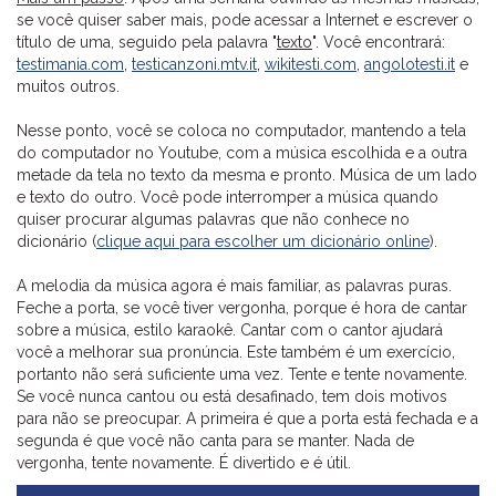
se você quiser saber mais, pode acessar a Internet e escrever o
título de uma, seguido pela palavra "
texto
". Você encontrará:
testimania.com
,
testicanzoni.mtv.it
,
wikitesti.com
,
angolotesti.it
e
muitos outros.
Nesse ponto, você se coloca no computador, mantendo a tela
do computador no Youtube, com a música escolhida e a outra
metade da tela no texto da mesma e pronto. Música de um lado
e texto do outro. Você pode interromper a música quando
quiser procurar algumas palavras que não conhece no
dicionário (
clique aqui para escolher um dicionário online
).
A melodia da música agora é mais familiar, as palavras puras.
Feche a porta, se você tiver vergonha, porque é hora de cantar
sobre a música, estilo karaokê. Cantar com o cantor ajudará
você a melhorar sua pronúncia. Este também é um exercício,
portanto não será suficiente uma vez. Tente e tente novamente.
Se você nunca cantou ou está desafinado, tem dois motivos
para não se preocupar. A primeira é que a porta está fechada e a
segunda é que você não canta para se manter. Nada de
vergonha, tente novamente. É divertido e é útil.