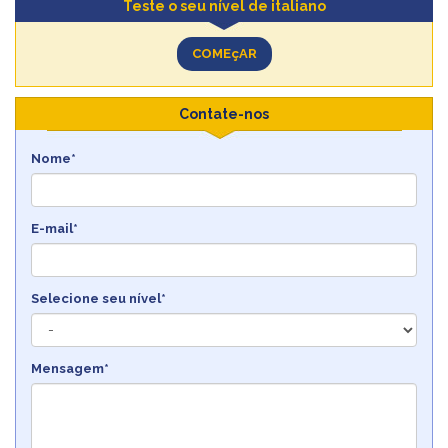
Teste o seu nível de italiano
COMEçAR
Contate-nos
Nome*
E-mail*
Selecione seu nível*
Mensagem*