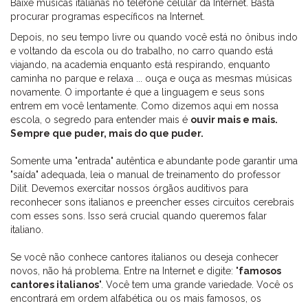
Baixe músicas italianas no telefone celular da Internet. Basta
procurar programas específicos na Internet.
Depois, no seu tempo livre ou quando você está no ônibus indo
e voltando da escola ou do trabalho, no carro quando está
viajando, na academia enquanto está respirando, enquanto
caminha no parque e relaxa ... ouça e ouça as mesmas músicas
novamente. O importante é que a linguagem e seus sons
entrem em você lentamente. Como dizemos aqui em nossa
escola, o segredo para entender mais é
ouvir mais e mais.
Sempre que puder, mais do que puder.
Somente uma "entrada" autêntica e abundante pode garantir uma
"saída" adequada, leia o manual de treinamento do professor
Dilit. Devemos exercitar nossos órgãos auditivos para
reconhecer sons italianos e preencher esses circuitos cerebrais
com esses sons. Isso será crucial quando queremos falar
italiano.
Se você não conhece cantores italianos ou deseja conhecer
novos, não há problema. Entre na Internet e digite: "
famosos
cantores italianos
". Você tem uma grande variedade. Você os
encontrará em ordem alfabética ou os mais famosos, os