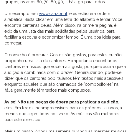
grupos, os anos 60, 70, 80, 90, ... há algo para todos.
Um exemplo: em
www.canzoni.it
, eles estão em ordem
alfabética. Basta clicar em uma letra do alfabeto e tentar. Você
encontra centenas deles. Além disso, na primeira página, é
exibida uma lista das mais solicitadas pelos usuários, para
facilitar a escolha e economizar tempo. É uma boa ideia para
começar.
O conselho é procurar. Gostos são gostos, para estes eu não
proponho uma lista de cantores. É importante encontrar os
cantores e músicas que você mais gosta, porque é assim que a
audição é combinada com o prazer. Generalizando, pode-se
dizer que os cantores pop italianos têm textos mais acessíveis,
enquanto aqueles que são chamados de "compositores" na
Itália geralmente têm textos mais complexos.
Aviso! Não use peças de ópera para praticar a audição
:
eles têm textos incompreensíveis para os próprios italianos, a
menos que sejam lidos no livreto. As músicas são melhores
para este exercício.
Mais um passo
. Após uma semana ouvindo as mesmas músicas,