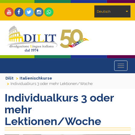
Deutsch
Toggle
navigat
Dilit
Italienischkurse
Individualkurs 3 oder mehr Lektionen/Woche
Individualkurs 3 oder
mehr
Lektionen/Woche