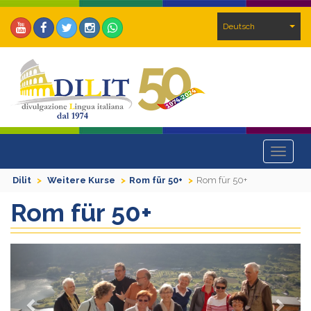
Deutsch
Toggle
navigat
Dilit
Weitere Kurse
Rom für 50+
Rom für 50+
Rom für 50+
Previous
Next