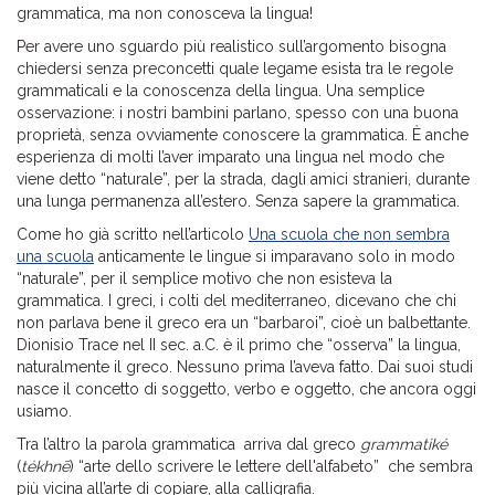
grammatica, ma non conosceva la lingua!
Per avere uno sguardo più realistico sull’argomento bisogna
chiedersi senza preconcetti quale legame esista tra le regole
grammaticali e la conoscenza della lingua. Una semplice
osservazione: i nostri bambini parlano, spesso con una buona
proprietà, senza ovviamente conoscere la grammatica. È anche
esperienza di molti l’aver imparato una lingua nel modo che
viene detto “naturale”, per la strada, dagli amici stranieri, durante
una lunga permanenza all’estero. Senza sapere la grammatica.
Come ho già scritto nell’articolo
Una scuola che non sembra
una scuola
anticamente le lingue si imparavano solo in modo
“naturale”, per il semplice motivo che non esisteva la
grammatica. I greci, i colti del mediterraneo, dicevano che chi
non parlava bene il greco era un “barbaroi”, cioè un balbettante.
Dionisio Trace nel II sec. a.C. è il primo che “osserva” la lingua,
naturalmente il greco. Nessuno prima l’aveva fatto. Dai suoi studi
nasce il concetto di soggetto, verbo e oggetto, che ancora oggi
usiamo.
Tra l’altro la parola grammatica arriva dal greco
grammatiké
(
tékhnē
) “arte dello scrivere le lettere dell'alfabeto” che sembra
più vicina all’arte di copiare, alla calligrafia.