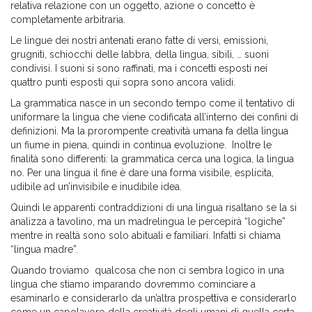
relativa relazione con un oggetto, azione o concetto è
completamente arbitraria.
Le lingue dei nostri antenati erano fatte di versi, emissioni,
grugniti, schiocchi delle labbra, della lingua, sibili, … suoni
condivisi. I suoni si sono raffinati, ma i concetti esposti nei
quattro punti esposti qui sopra sono ancora validi.
La grammatica nasce in un secondo tempo come il tentativo di
uniformare la lingua che viene codificata all’interno dei confini di
definizioni. Ma la prorompente creatività umana fa della lingua
un fiume in piena, quindi in continua evoluzione. Inoltre le
finalità sono differenti: la grammatica cerca una logica, la lingua
no. Per una lingua il fine è dare una forma visibile, esplicita,
udibile ad un’invisibile e inudibile idea.
Quindi le apparenti contraddizioni di una lingua risaltano se la si
analizza a tavolino, ma un madrelingua le percepirà “logiche”
mentre in realtà sono solo abituali e familiari. Infatti si chiama
“lingua madre”.
Quando troviamo qualcosa che non ci sembra logico in una
lingua che stiamo imparando dovremmo cominciare a
esaminarlo e considerarlo da un’altra prospettiva e considerarlo
come un capolavoro della creatività degli umani di quella certa