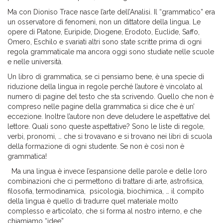
Ma con Dioniso Trace nasce l’arte dell’Analisi. Il “grammatico” era
un osservatore di fenomeni, non un dittatore della lingua. Le
opere di Platone, Euripide, Diogene, Erodoto, Euclide, Saffo,
Omero, Eschilo e svariati altri sono state scritte prima di ogni
regola grammaticale ma ancora oggi sono studiate nelle scuole
e nelle università.
Un libro di grammatica, se ci pensiamo bene, è una specie di
riduzione della lingua in regole perché l’autore è vincolato al
numero di pagine del testo che sta scrivendo. Quello che non è
compreso nelle pagine della grammatica si dice che è un’
eccezione. Inoltre l’autore non deve deludere le aspettative del
lettore. Quali sono queste aspettative? Sono le liste di regole,
verbi, pronomi, … che si trovavano e si trovano nei libri di scuola
della formazione di ogni studente. Se non è così non è
grammatica!
Ma una lingua è invece l’espansione delle parole e delle loro
combinazioni che ci permettono di trattare di arte, astrofisica,
filosofia, termodinamica, psicologia, biochimica, … il compito
della lingua è quello di tradurre quel materiale molto
complesso e articolato, che si forma al nostro interno, e che
chiamiamo “idee”.