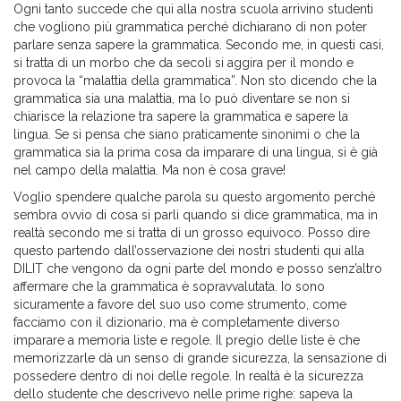
Ogni tanto succede che qui alla nostra scuola arrivino studenti
che vogliono più grammatica perché dichiarano di non poter
parlare senza sapere la grammatica. Secondo me, in questi casi,
si tratta di un morbo che da secoli si aggira per il mondo e
provoca la “malattia della grammatica”. Non sto dicendo che la
grammatica sia una malattia, ma lo può diventare se non si
chiarisce la relazione tra sapere la grammatica e sapere la
lingua. Se si pensa che siano praticamente sinonimi o che la
grammatica sia la prima cosa da imparare di una lingua, si è già
nel campo della malattia. Ma non è cosa grave!
Voglio spendere qualche parola su questo argomento perché
sembra ovvio di cosa si parli quando si dice grammatica, ma in
realtà secondo me si tratta di un grosso equivoco. Posso dire
questo partendo dall’osservazione dei nostri studenti qui alla
DILIT che vengono da ogni parte del mondo e posso senz’altro
affermare che la grammatica è sopravvalutata. Io sono
sicuramente a favore del suo uso come strumento, come
facciamo con il dizionario, ma è completamente diverso
imparare a memoria liste e regole. Il pregio delle liste è che
memorizzarle dà un senso di grande sicurezza, la sensazione di
possedere dentro di noi delle regole. In realtà è la sicurezza
dello studente che descrivevo nelle prime righe: sapeva la